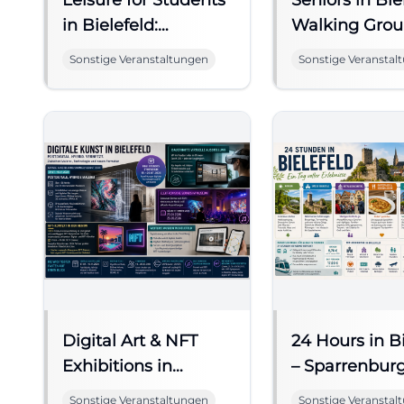
Leisure for Students
Seniors in Bie
in Bielefeld:
Walking Grou
affordable & cool
Social Encoun
Sonstige Veranstaltungen
Sonstige Veranstal
Digital Art & NFT
24 Hours in B
Exhibitions in
– Sparrenburg
Bielefeld
Town & Natur
Sonstige Veranstaltungen
Sonstige Veranstal