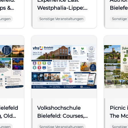
lefeld:
Experience East
Author
ps &
Westphalia-Lippe:
Bielefe
ters
Events Around
Local L
tungen
Sonstige Veranstaltungen
Sonstige
Bielefeld
ielefeld
Volkshochschule
Picnic 
, Old
Bielefeld: Courses,
The Mo
e
Workshops,
Spots 
tungen
Sonstige Veranstaltungen
Sonstige