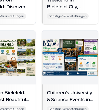
s from
Weekend in
ld: Discover
Bielefeld: City,
iterature
Theater, Music &
 Veranstaltungen
Sonstige Veranstaltungen
More
in Bielefeld:
Children's University
st Beautiful
& Science Events in
with a View
Bielefeld
 Veranstaltungen
Sonstige Veranstaltungen