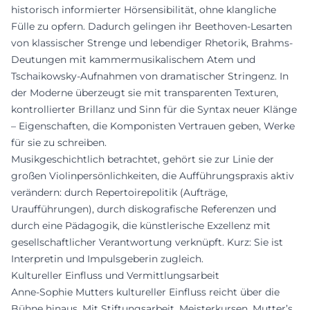
historisch informierter Hörsensibilität, ohne klangliche
Fülle zu opfern. Dadurch gelingen ihr Beethoven-Lesarten
von klassischer Strenge und lebendiger Rhetorik, Brahms-
Deutungen mit kammermusikalischem Atem und
Tschaikowsky-Aufnahmen von dramatischer Stringenz. In
der Moderne überzeugt sie mit transparenten Texturen,
kontrollierter Brillanz und Sinn für die Syntax neuer Klänge
– Eigenschaften, die Komponisten Vertrauen geben, Werke
für sie zu schreiben.
Musikgeschichtlich betrachtet, gehört sie zur Linie der
großen Violinpersönlichkeiten, die Aufführungspraxis aktiv
verändern: durch Repertoirepolitik (Aufträge,
Uraufführungen), durch diskografische Referenzen und
durch eine Pädagogik, die künstlerische Exzellenz mit
gesellschaftlicher Verantwortung verknüpft. Kurz: Sie ist
Interpretin und Impulsgeberin zugleich.
Kultureller Einfluss und Vermittlungsarbeit
Anne-Sophie Mutters kultureller Einfluss reicht über die
Bühne hinaus. Mit Stiftungsarbeit, Meisterkursen, Mutter’s