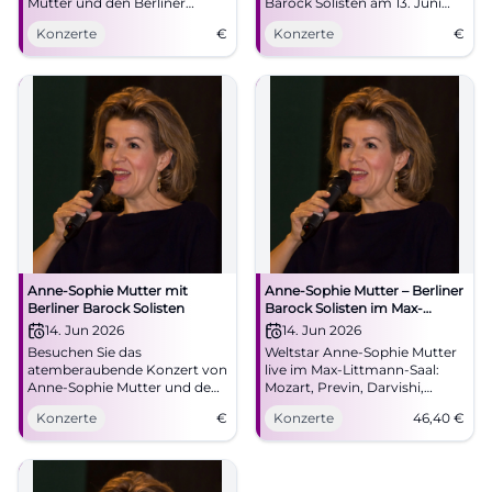
Mutter und den Berliner
Barock Solisten am 13. Juni
Barock Solisten am 13. Juni
2026 im Audimax
Konzerte
€
Konzerte
€
2026 im Audimax
Regensburg.
Regensburg.
Anne-Sophie Mutter mit
Anne-Sophie Mutter – Berliner
Berliner Barock Solisten
Barock Solisten im Max-
Littmann-Saal
14. Jun 2026
14. Jun 2026
Besuchen Sie das
Weltstar Anne-Sophie Mutter
atemberaubende Konzert von
live im Max-Littmann-Saal:
Anne-Sophie Mutter und den
Mozart, Previn, Darvishi,
Berliner Barock Solisten am
brillante Akustik. So.,
Konzerte
€
Konzerte
46,40
€
14. Juni 2026 im Max-
14.06.2026, 19:30 Uhr, Tickets
Littmann-Saal.
ab 46,40 €. Erleben, teilen,
weitersagen! #BadKissingen