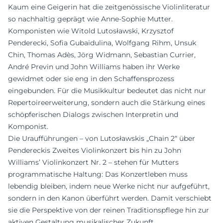
Kaum eine Geigerin hat die zeitgenössische Violinliteratur
so nachhaltig geprägt wie Anne-Sophie Mutter.
Komponisten wie Witold Lutosławski, Krzysztof
Penderecki, Sofia Gubaidulina, Wolfgang Rihm, Unsuk
Chin, Thomas Adès, Jörg Widmann, Sebastian Currier,
André Previn und John Williams haben ihr Werke
gewidmet oder sie eng in den Schaffensprozess
eingebunden. Für die Musikkultur bedeutet das nicht nur
Repertoireerweiterung, sondern auch die Stärkung eines
schöpferischen Dialogs zwischen Interpretin und
Komponist.
Die Uraufführungen – von Lutosławskis „Chain 2“ über
Pendereckis Zweites Violinkonzert bis hin zu John
Williams’ Violinkonzert Nr. 2 – stehen für Mutters
programmatische Haltung: Das Konzertleben muss
lebendig bleiben, indem neue Werke nicht nur aufgeführt,
sondern in den Kanon überführt werden. Damit verschiebt
sie die Perspektive von der reinen Traditionspflege hin zur
aktiven Gestaltung musikalischer Zukunft.