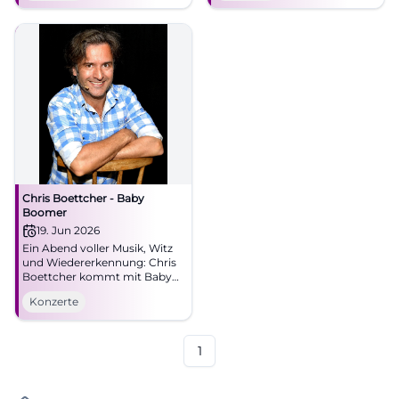
ab 48,40 €. Erleben,
mitsingen, staunen.
#CottbusLive
Chris Boettcher - Baby
Boomer
19. Jun 2026
Ein Abend voller Musik, Witz
und Wiedererkennung: Chris
Boettcher kommt mit Baby
Boomer nach München.
Konzerte
19.06.2026 im Schlachthof.
Jetzt entdecken! #München
1