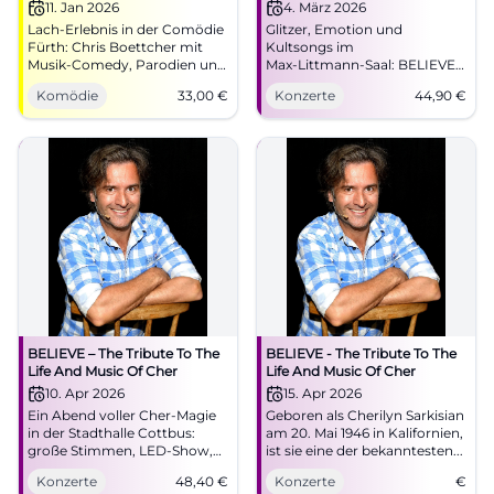
11. Jan 2026
4. März 2026
Lach-Erlebnis in der Comödie
Glitzer, Emotion und
Fürth: Chris Boettcher mit
Kultsongs im
Musik-Comedy, Parodien und
Max‑Littmann‑Saal: BELIEVE
perfektem Timing. 11.01.2026,
feiert Cher mit fulminanter
Komödie
33,00
€
Konzerte
44,90
€
19:30 Uhr, 33 €. Gute Anfahrt,
Live‑Show. Mi., 04.03.2026,
Kultur-Parktarif, barrierefrei
19:30 Uhr, Tickets ab 44,90 €.
im Parkett. Jetzt Tickets
Jetzt buchen. #BelieveTour
holen! #Freudenspender
BELIEVE – The Tribute To The
BELIEVE - The Tribute To The
Life And Music Of Cher
Life And Music Of Cher
10. Apr 2026
15. Apr 2026
Ein Abend voller Cher-Magie
Geboren als Cherilyn Sarkisian
in der Stadthalle Cottbus:
am 20. Mai 1946 in Kalifornien,
große Stimmen, LED-Show,
ist sie eine der bekanntesten...
ikonische Hits. Freitag,
Konzerte
48,40
€
Konzerte
€
10.04.2026, 19:30 Uhr, Tickets