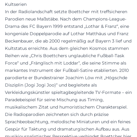
Kultserien
In der Radiolandschaft setzte Boettcher mit treffsicheren
Parodien neue Maßstäbe. Nach dem Champions-League-
Drama des FC Bayern 1999 entstand „Lothar & Franz“, eine
kongeniale Doppelparodie auf Lothar Matthäus und Franz
Beckenbauer, die ab 2000 regelmäßig auf Bayern 3 lief und
Kultstatus erreichte. Aus dem gleichen Kosmos stammen
Reihen wie „Chris Boettchers unglaubliche Fußball-Task
Force“ und „Fränglisch mit Loddar“, die seine Stimme als
markantes Instrument der Fußball-Satire etablierten. 2010
parodierte er Bundestrainer Joachim Löw mit „Högschde
Disziplin (Jogi Jogi Joo)“ und begleitete als
Verkleidungskünstler spieltagbegleitende TV-Formate – ein
Paradebeispiel für seine Mischung aus Timing,
musikalischem Zitat und humoristischem Charakterspiel.
Die Radioparodien zeichneten sich durch präzise
Sprachbeobachtung, melodische Miniaturen und ein feines
Gespür für Taktung und dramaturgischen Aufbau aus. Aus
musikjournalistischer Perspektive verbindet Boettcher hier