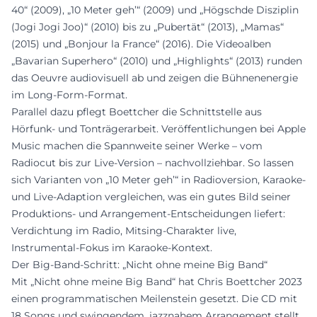
40“ (2009), „10 Meter geh’“ (2009) und „Högschde Disziplin
(Jogi Jogi Joo)“ (2010) bis zu „Pubertät“ (2013), „Mamas“
(2015) und „Bonjour la France“ (2016). Die Videoalben
„Bavarian Superhero“ (2010) und „Highlights“ (2013) runden
das Oeuvre audiovisuell ab und zeigen die Bühnenenergie
im Long-Form-Format.
Parallel dazu pflegt Boettcher die Schnittstelle aus
Hörfunk- und Tonträgerarbeit. Veröffentlichungen bei Apple
Music machen die Spannweite seiner Werke – vom
Radiocut bis zur Live-Version – nachvollziehbar. So lassen
sich Varianten von „10 Meter geh’“ in Radioversion, Karaoke-
und Live-Adaption vergleichen, was ein gutes Bild seiner
Produktions- und Arrangement-Entscheidungen liefert:
Verdichtung im Radio, Mitsing-Charakter live,
Instrumental-Fokus im Karaoke-Kontext.
Der Big-Band-Schritt: „Nicht ohne meine Big Band“
Mit „Nicht ohne meine Big Band“ hat Chris Boettcher 2023
einen programmatischen Meilenstein gesetzt. Die CD mit
18 Songs und swingendem, jazznahem Arrangement stellt