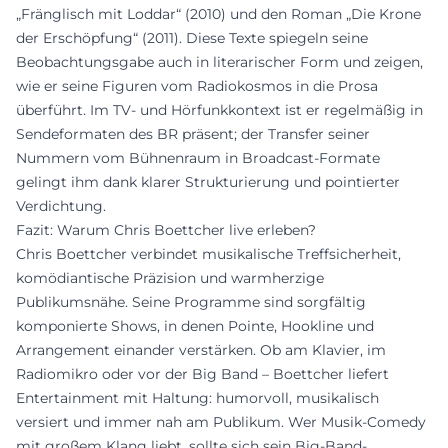
„Fränglisch mit Loddar“ (2010) und den Roman „Die Krone
der Erschöpfung“ (2011). Diese Texte spiegeln seine
Beobachtungsgabe auch in literarischer Form und zeigen,
wie er seine Figuren vom Radiokosmos in die Prosa
überführt. Im TV- und Hörfunkkontext ist er regelmäßig in
Sendeformaten des BR präsent; der Transfer seiner
Nummern vom Bühnenraum in Broadcast-Formate
gelingt ihm dank klarer Strukturierung und pointierter
Verdichtung.
Fazit: Warum Chris Boettcher live erleben?
Chris Boettcher verbindet musikalische Treffsicherheit,
komödiantische Präzision und warmherzige
Publikumsnähe. Seine Programme sind sorgfältig
komponierte Shows, in denen Pointe, Hookline und
Arrangement einander verstärken. Ob am Klavier, im
Radiomikro oder vor der Big Band – Boettcher liefert
Entertainment mit Haltung: humorvoll, musikalisch
versiert und immer nah am Publikum. Wer Musik-Comedy
mit großem Klang liebt, sollte sich sein Big-Band-