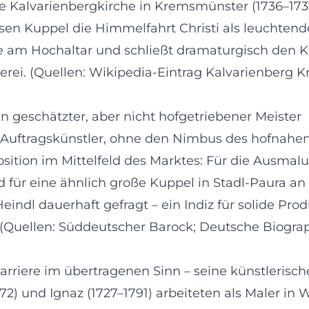
 Die Kalvarienbergkirche in Kremsmünster (1736–17
sen Kuppel die Himmelfahrt Christi als leuchtende
e am Hochaltar und schließt dramaturgisch den K
erei. (Quellen: Wikipedia-Eintrag Kalvarienberg
geschätzter, aber nicht hofgetriebener Meister
r Auftragskünstler, ohne den Nimbus des hofnahen 
sition im Mittelfeld des Marktes: Für die Ausmal
ür eine ähnlich große Kuppel in Stadl-Paura an 
eindl dauerhaft gefragt – ein Indiz für solide Pr
. (Quellen: Süddeutscher Barock; Deutsche Biogra
arriere im übertragenen Sinn – seine künstlerisch
2) und Ignaz (1727–1791) arbeiteten als Maler in W