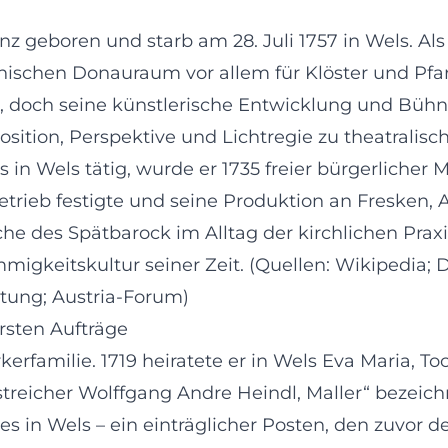
z geboren und starb am 28. Juli 1757 in Wels. Als
chischen Donauraum vor allem für Klöster und Pfar
 –, doch seine künstlerische Entwicklung und Büh
sition, Perspektive und Lichtregie zu theatralis
Wels tätig, wurde er 1735 freier bürgerlicher Mal
trieb festigte und seine Produktion an Fresken, 
che des Spätbarock im Alltag der kirchlichen Prax
migkeitskultur seiner Zeit. (Quellen: Wikipedia;
itung; Austria-Forum)
rsten Aufträge
rfamilie. 1719 heiratete er in Wels Eva Maria, To
treicher Wolffgang Andre Heindl, Maller“ bezeich
 in Wels – ein einträglicher Posten, den zuvor 