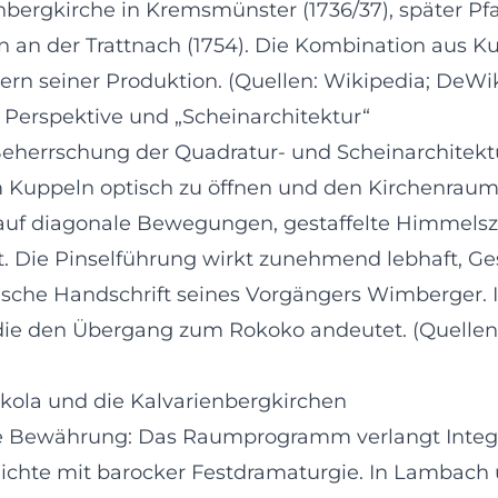
ienbergkirche in Kremsmünster (1736/37), später Pf
en an der Trattnach (1754). Die Kombination aus K
Kern seiner Produktion. (Quellen: Wikipedia; DeWik
n Perspektive und „Scheinarchitektur“
Beherrschung der Quadratur- und Scheinarchitektu
um Kuppeln optisch zu öffnen und den Kirchenra
auf diagonale Bewegungen, gestaffelte Himmelszo
. Die Pinselführung wirkt zunehmend lebhaft, Ges
sche Handschrift seines Vorgängers Wimberger. I
, die den Übergang zum Rokoko andeutet. (Quelle
ikola und die Kalvarienbergkirchen
ühe Bewährung: Das Raumprogramm verlangt Integr
chichte mit barocker Festdramaturgie. In Lambac