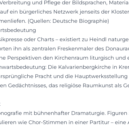
e Verbreitung und Pflege der Bildsprachen, Mater
 auf ein bürgerliches Netzwerk jenseits der Klos
menliefen. (Quellen: Deutsche Biographie)
artsbedeutung
ikpresse oder Charts – existiert zu Heindl naturg
rorten ihn als zentralen Freskenmaler des Donaur
ne Perspektiven den Kirchenraum liturgisch und 
artsbedeutung: Die Kalvarienbergkirche in Kre
rsprüngliche Pracht und die Hauptwerksstellung v
llen Gedächtnisses, das religiöse Raumkunst als G
t
nografie mit bühnenhafter Dramaturgie. Figuren st
eren wie Chor-Stimmen in einer Partitur – eine 