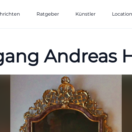
hrichten
Ratgeber
Künstler
Locatio
gang Andreas H