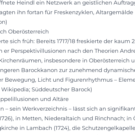
ffnete Heindl ein Netzwerk an geistlichen Auftragg
ragten ihn fortan für Freskenzyklen, Altargemäld
on)
ch Oberösterreich
e sich früh: Bereits 1717/18 freskierte der kaum 24
em er Perspektivillusionen nach den Theorien And
 Kirchenräumen, insbesondere in Oberösterreich u
rengeren Barockkanon zur zunehmend dynamischen
e er Bewegung, Licht und Figurenrhythmus – Eleme
; Wikipedia; Süddeutscher Barock)
ppelillusionen und Altäre
 – sein Werkverzeichnis – lässt sich an signifika
d 1726), in Metten, Niederaltaich und Rinchnach; 
rche in Lambach (1724), die Schutzengelkapelle in