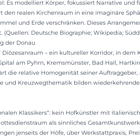
l: Es modelliert Körper, fokussiert Narrative und 
rt den realen Kirchenraum in eine imaginäre Sphä
Himmel und Erde verschränken. Dieses Arrangement
t. (Quellen: Deutsche Biographie; Wikipedia; Süd
ng der Donau
 Diözesanraum – ein kultureller Korridor, in dem K
Spital am Pyhrn, Kremsmünster, Bad Hall, Hartki
t die relative Homogenität seiner Auftraggeber, a
ie und Kreuzwegthematik bilden wiederkehrende, l
onalen Klassikers“: kein Hofkünstler mit italienisc
ottesdienstraum als sinnliches Gesamtkunstwerk d
ngen jenseits der Höfe, über Werkstattpraxis, Pr