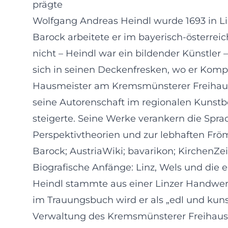
prägte
Wolfgang Andreas Heindl wurde 1693 in Lin
Barock arbeitete er im bayerisch-österrei
nicht – Heindl war ein bildender Künstler
sich in seinen Deckenfresken, wo er Kompo
Hausmeister am Kremsmünsterer Freihaus in 
seine Autorenschaft im regionalen Kunstbe
steigerte. Seine Werke verankern die Spra
Perspektivtheorien und zur lebhaften Fröm
Barock; AustriaWiki; bavarikon; KirchenZe
Biografische Anfänge: Linz, Wels und die e
Heindl stammte aus einer Linzer Handwerke
im Trauungsbuch wird er als „edl und kuns
Verwaltung des Kremsmünsterer Freihauses