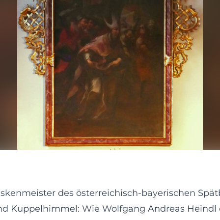
eskenmeister des österreichisch-bayerischen Spä
und Kuppelhimmel: Wie Wolfgang Andreas Heindl