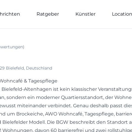
hrichten
Ratgeber
Künstler
Locatio
wertungen
)
29 Bielefeld, Deutschland
 Wohncafé & Tagespflege
n Bielefeld-Altenhagen ist kein klassischer Veranstaltun
an, sondern ein moderner Quartiersstandort, der Wohne
wusst miteinander verbindet. Genau deshalb passt dies
nd um Brockeiche, AWO Wohncafé, Tagespflege, barriere
ielefelder Modell. Die BGW beschreibt den Standort 
 Wohnungen, davon 60 barrierefrei und zwei rollstuhlg