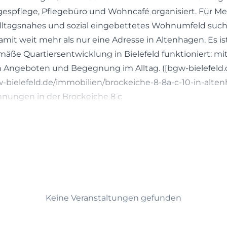
espflege, Pflegebüro und Wohncafé organisiert. Für Me
alltagsnahes und sozial eingebettetes Wohnumfeld suche
mit weit mehr als nur eine Adresse in Altenhagen. Es ist
emäße Quartiersentwicklung in Bielefeld funktioniert: m
 Angeboten und Begegnung im Alltag. ([bgw-bielefeld.
-bielefeld.de/immobilien/brockeiche-8-8a-c-10-in-alten
hnungen in der Brockeiche 8 c
che 8 c sucht, stößt sehr schnell auf das Thema barrier
ägt den Standort. Die BGW nennt für Brockeiche 8, 8a-
hnungen, von denen 60 barrierefrei nach DIN 18040/2 
n
 nach DIN 18040/2 R ausgeführt sind. Die Wohnungen sind
ten angelegt, die Wohnflächen bewegen sich laut BGW
tern, und viele Einheiten verfügen über Balkon oder Te
utlich, dass der Standort nicht nur für ältere Menschen 
Keine Veranstaltungen gefunden
 unterschiedliche Lebenslagen: für Einzelpersonen, Paar
ne gut erreichbare, anpassbare und alltagspraktische W