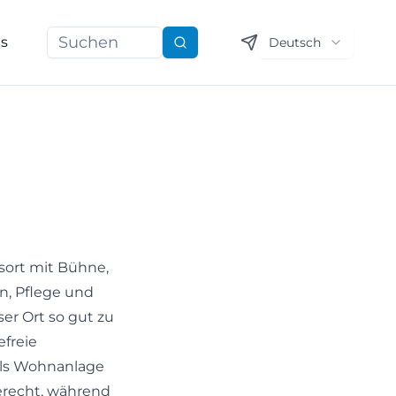
ns
Deutsch
Suchen
gsort mit Bühne,
n, Pflege und
er Ort so gut zu
freie
als Wohnanlage
erecht, während