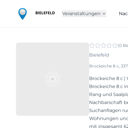
Veranstaltungen
Nac
(
0
Be
Bielefeld
Brockeiche 8 c, 337
Brockeiche 8 c |
Brockeiche 8 c i
Rang und Saalpl
Nachbarschaft be
Suchanfragen ru
Wohnungen und B
mit insgesamt 62