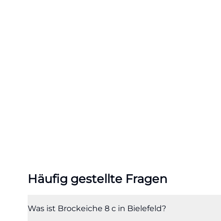
suchen. ([bgw-bi
10-in-altenhagen
Hinzu kommt die 
Wohnungen bereit
ein wichtiger U
als quartiersbe
selbstbestimmte
Servicepauschal
Ansatz: Vor dem
1950er Jahren, d
und ein zeitgem
Begriffen wie ba
Häufig gestellte Fragen
oder Brockeiche
besonders releva
bielefeld.de/imm
Was ist Brockeiche 8 c in Bielefeld?
Wohncafé und Na