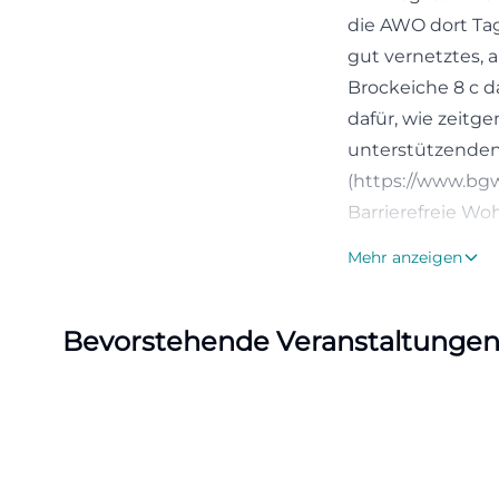
die AWO dort Tag
gut vernetztes, 
Brockeiche 8 c da
dafür, wie zeitg
unterstützenden
(https://www.bgw
Barrierefreie Wo
Wer nach Brockei
Mehr anzeigen
Und genau das pr
insgesamt 62 Wo
Bevorstehende Veranstaltunge
rollstuhlgerecht
4-Zimmer-Varian
und 94 Quadratme
Fakten machen de
sondern für sehr
Familien, die ei