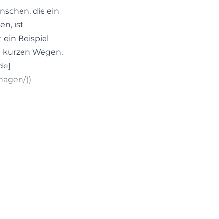
nschen, die ein
n, ist
 ein Beispiel
it kurzen Wegen,
de]
hagen/))
efreies Wohnen.
c und 10
und zwei
 als 2-, 3- und
 zwischen 36
rrasse. Diese
relevant ist,
e und auch für
ohnlösung