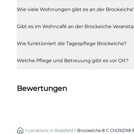
Das Wohncafé ist
Wie viele Wohnungen gibt es an der Brockeiche
Treffpunkt, der 
Austausch und g
Gibt es im Wohncafé an der Brockeiche Veranst
aus einer Wohna
gemeinsamer Mitt
Wie funktioniert die Tagespflege Brockeiche?
Bewegungsangebo
Angebote und ges
Welche Pflege und Betreuung gibt es vor Ort?
Gemeinschaftsrau
Gerade in einem 
selbstbestimmtes
Bewertungen
hoher Bedeutung.
versorgungssiche
Dass dieses Konz
Veranstaltungshi
beziehungsweise
Locations
In
Bielefeld
Brockeiche 8 C ChIJ921X
konkreten Termin