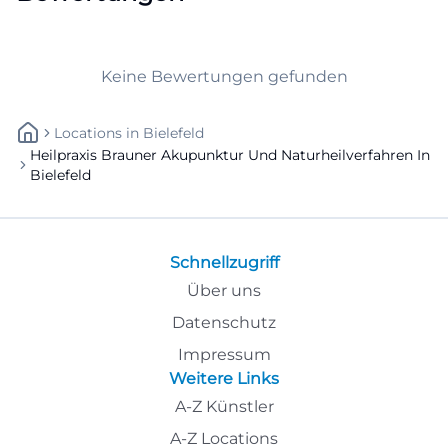
naturheilkundlichen und manuellen Methoden. Auf
der Akupunktur-Seite wird erklärt, dass die TCM seit
Keine Bewertungen gefunden
mehr als 2000 Jahren in China entwickelt wurde
und dass der Ausgleich von Gegensätzen im
Locations
In
Bielefeld
Zentrum steht. Außerdem beschreibt die Praxis
Heilpraxis Brauner Akupunktur Und Naturheilverfahren In
verschiedene Anwendungsfelder wie
Bielefeld
Ernährungsberatung nach den 5 Elementen,
Akupunktur auch mit Laser, Akupunkt-Massage
nach Penzel, Moxa, Schröpfen, Gesichts-GuaSha
Schnellzugriff
und Kinder-Tuina. Das ist für Suchende wichtig, weil
Über uns
sie dadurch erkennen, dass die Location nicht nur
Datenschutz
eine einzelne Behandlung anbietet, sondern ein
Impressum
breiteres therapeutisches Spektrum. Für SEO ist
Weitere Links
genau das ein starker Themenblock: Akupunktur,
A-Z Künstler
TCM, Naturheilverfahren, Ernährungsberatung und
A-Z Locations
Kinder-Tuina bilden ein zusammenhängendes