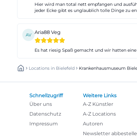
Hier wird man total nett empfangen und ausführl
Termin sucht, fi
jeder Ecke gibt es unglaublich tolle Dinge zu en
direkte Kontaktm
(https://kranke
Aria88 Veg
utm_source=open
AV
Die Terminverein
Kontaktseiten w
Es hat riesig Spaß gemacht und wir hatten eine
genannt, außerd
abgehört wird. D
Locations
In
Bielefeld
Krankenhausmuseum Bielef
besonders releva
auch als Ort der
ist es sinnvoll,
Schnellzugriff
Weitere Links
und die Gruppen
Über uns
A-Z Künstler
(https://kranke
Datenschutz
A-Z Locations
Auch die Eintrit
Impressum
Autoren
12 Jahren 1,00 Eu
Newsletter abbestell
Führungen von Gr