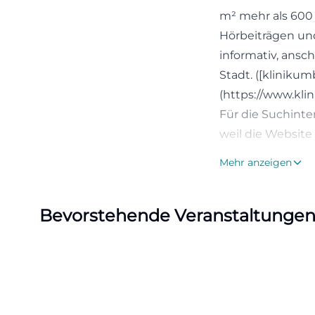
m² mehr als 600 
Hörbeiträgen und
informativ, ans
Stadt. ([klinikum
(https://www.kl
Für die Suchinte
weil die Website
Die offizielle Se
Mehr anzeigen
Sammlungen. Zus
Bestand dokumen
Bevorstehende Veranstaltunge
gutes Bild von d
Schulklassen, me
Besuch erst ein
Themen sie erwa
(https://kranke
Fotos und Eind