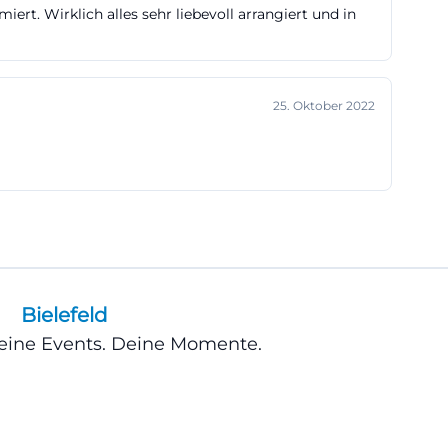
rt. Wirklich alles sehr liebevoll arrangiert und in
n und eine
um-bielefeld.de]
/?
25. Oktober 2022
den
elefeld.de
worter täglich
Besuche
che, sondern
seum wie diesem
emeninteressen
Bielefeld
m-bielefeld.de]
Deine Events. Deine Momente.
ource=openai))
uro, Kinder ab
Eintritt. Für
enannt. Diese