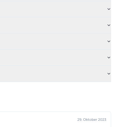
des Hauses
nd historische
efeld.de]
ammlung. Laut
 1.600
ichen von
lfe und
erapie, Spritzen
zerinnen und
cht, bekommt
ette, die sich
useum-
?
29. Oktober 2023
h präsentiert,