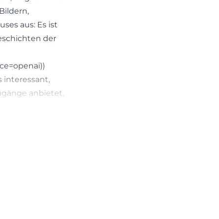
Bildern,
es aus: Es ist
eschichten der
ce=openai))
 interessant,
Zugänge anbietet.
 digitale
e aus dem
vorab ein sehr
ien,
 vor einem
e und welche