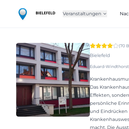
Veranstaltungen
Nac
(
70
B
Bielefeld
Eduard-Windthorst-
Krankenhausmuseu
Das Krankenhausm
Effekten, sondern
persönliche Eri
und Eindrücken s
Krankenhauswesen
macht. Die Ausste