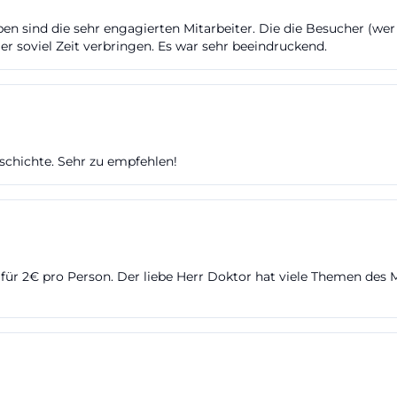
er wechselnde Ausstellungen und thematische Schwer
en sind die sehr engagierten Mitarbeiter. Die die Besucher (we
finden sich Hinweise zu früheren und aktuellen Präsent
er soviel Zeit verbringen. Es war sehr beeindruckend.
Herzthemen oder Augenheilkunde. Damit bleibt das Hau
ch. Wer Fotos von Krankenhausmuseum Bielefeld sucht,
es starres Motiv, sondern ein Museum, das mit wechseln
nd Ausstellungsbereichen immer wieder neue Ansichte
eschichte. Sehr zu empfehlen!
elevante Suchanfragen nach Fotos, Bildern und Eindrück
 ([klinikumbielefeld.de]
inikumbielefeld.de/krankenhausmuseum.html?utm_sour
Führungen und Eintrittspreise
 Besucherfragen gehören zu den wichtigsten Suchmoti
für 2€ pro Person. Der liebe Herr Doktor hat viele Themen des 
m Bielefeld. Offiziell geöffnet ist das Museum sonntag
ttwochs von 12:00 bis 15:00 Uhr. Zusätzlich sind Besuch
 Einzelpersonen und Gruppen möglich. An Feiertagen b
en. Für alle, die einen Besuch planen, ist das eine kla
ruktur. Wer also nach Öffnungszeiten, Führungen oder