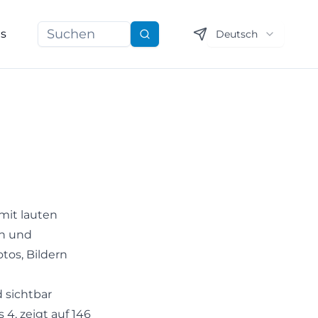
ns
Deutsch
Suchen
mit lauten
in und
tos, Bildern
 sichtbar
4, zeigt auf 146