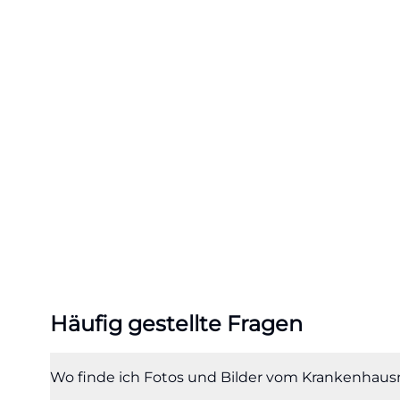
Wer nach Krank
Bielefeld sucht,
von innen, Auss
Hauses, das Medi
setzt das Krank
Pflegearbeitsra
eiserne Lunge als
Wandel des Krank
emotionale Ebene
(https://www.kl
Hinzu kommt, das
historische Rund
Häufig gestellte Fragen
2024 neun animie
arbeiten und ein
Suchanfragen run
Wo finde ich Fotos und Bilder vom Krankenhau
sehen, sondern 