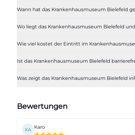
der Versorgung u
Wann hat das Krankenhausmuseum Bielefeld ge
verbunden sind.
Einordnung auf 
Wo liegt das Krankenhausmuseum Bielefeld und
(https://kranke
Ein weiterer Plu
Wie viel kostet der Eintritt im Krankenhausmus
Museumsseite um
inventarisierte O
Ist das Krankenhausmuseum Bielefeld barrierefr
Atmung und Auge
Gynäkologie, His
Was zeigt das Krankenhausmuseum Bielefeld inh
und Kanülen bis
Nutzer bedeutet
nicht nur visuell
Bewertungen
hervorragend zu
bielefeld.de](h
utm_source=open
Karo
KA
Besonders spanne