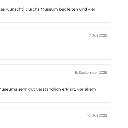
punkte belebt.
r es wünscht) durchs Museum begleiten und viel
ationen, etwa zu
s visuell
 findet also
7. Juli 2025
den
n bietet.
en ist das ein
ce=openai))
8. September 2025
ven rund um das
Museums sehr gut verständlich erklärt, vor allem
s von 14:00 bis
e nach
leibt das
10. Juli 2022
re und gut
 einem spontanen