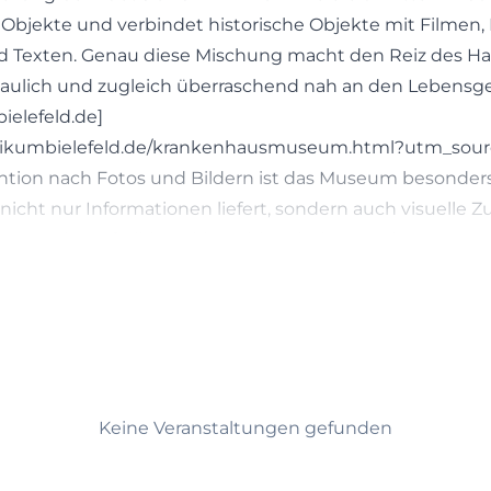
Objekte und verbindet historische Objekte mit Filmen, 
 Texten. Genau diese Mischung macht den Reiz des Haus
chaulich und zugleich überraschend nah an den Lebensg
bielefeld.de]
inikumbielefeld.de/krankenhausmuseum.html?utm_sour
ntion nach Fotos und Bildern ist das Museum besonders
 nicht nur Informationen liefert, sondern auch visuelle 
ite verweist auf Bilder, Videos, historische Rundgänge und
ätzlich werden auf museum-digital zahlreiche Objekt
tiert, sodass sich Besucherinnen und Besucher schon 
n
er Sammlung machen können. Das ist hilfreich für Famil
dizinisch Interessierte und natürlich für Menschen, die
mal sehen möchten, welche Atmosphäre, welche Objekt
rten. ([krankenhausmuseum-bielefeld.de]
Keine Veranstaltungen gefunden
nhausmuseum-bielefeld.de/?utm_source=openai))
rücke vom Krankenhausmuseum Bielefeld