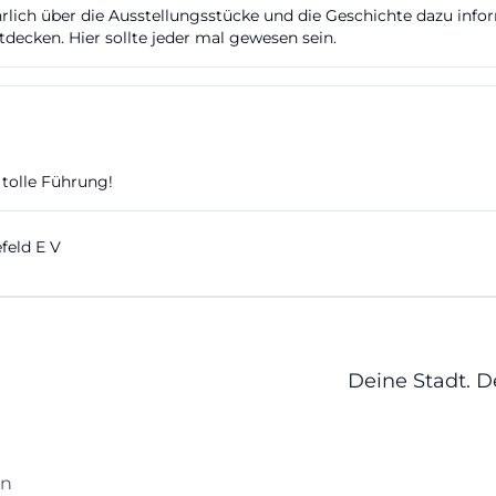
ich über die Ausstellungsstücke und die Geschichte dazu informie
ndet auf der Website verlässliche Besucherinformatione
tdecken. Hier sollte jeder mal gewesen sein.
öglichkeit per E-Mail oder Telefon. ([krankenhausmuse
nhausmuseum-bielefeld.de/oeffnungszeiten-fuehrungen
ai))
barung ist unkompliziert: Auf der Besucherinfo und in 
ird die E-Mail-Adresse anfrage@krankenhausmuseum-bi
 tolle Führung!
em die Telefonnummer 0521 581 2267, deren Anrufbeant
as ist für Gruppen, Schulklassen oder kleinere private 
eld E V
nt, weil das Museum nicht nur als reine Ausstellungsflä
 Vermittlung funktioniert. Gerade bei einem Spezialmu
 einen Besuch zu planen, denn so können Führungen, Th
größe besser abgestimmt werden. ([krankenhausmuseu
Deine Stadt. 
nhausmuseum-bielefeld.de/besucherinformation/?utm_s
tspreise sind klar ausgewiesen. Erwachsene zahlen 2,00 E
ro. Inhaber der Bielefelder Entdecker-Karte haben freien 
en
uppen ab 12 Personen wird ein Preis von 20,00 Euro g