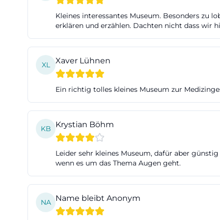
sondern auch üb
Kleines interessantes Museum. Besonders zu lob
Auf der Website 
erklären und erzählen. Dachten nicht dass wir hi
HNO-Heilkunde, 
abwechslungsrei
Xaver Lühnen
XL
nicht ein einzig
Objektgruppen u
Ein richtig tolles kleines Museum zur Medizing
Gerade für SEO-r
starker Mehrwert.
(https://www.kl
Krystian Böhm
KB
Öffnungszeiten, 
Die praktischen
Leider sehr kleines Museum, dafür aber günstig 
Krankenhausmuseu
wenn es um das Thema Augen geht.
17:00 Uhr und mi
Vereinbarung für
Name bleibt Anonym
NA
Museum geschloss
kalkulierbare St