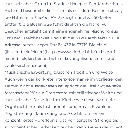
musikalischen Orten im Stadtteil Heepen. Der Kirchenkreis
Bielefeld beschreibt die Kirche als mit dem Bus erreichbar;
die Haltestelle
Tieplatz Kirche
liegt nur etwa 50 Meter
entfernt, die Buslinie 26 führt direkt in die Nähe. Für
Besucher entsteht damit eine angenehme Mischung aus
urbaner Erreichbarkeit und ruhiger Sakralarchitektur. Die
Adresse lautet Heeper Straße 437 in 33719 Bielefeld.
([kirche-bielefeld.de](https://www.kirche-bielefeld.de/auf-
einen-blick/kirchen-in-bielefeld/evangelische-peter-und-
pauls-kirche-heepen))
Musikalische Erwartung zwischen Tradition und Weite
Auch wenn der konkrete Interpretenname im vorliegenden
Termin nicht ausgewiesen ist, spricht der Titel
Orgelwerke
international
für ein Programm mit stilistischer Weite und
musikalischer Reise. In einer Kirche wie dieser wirkt die
Orgel nicht nur als Instrument, sondern als Erzählerin:
Registrierung, Raumklang und Akustik formen ein
konzentriertes Hörerlebnis, das von barocker Strenge bis
zu romantischer Farbigkeit reichen kann. Genau darin liegt