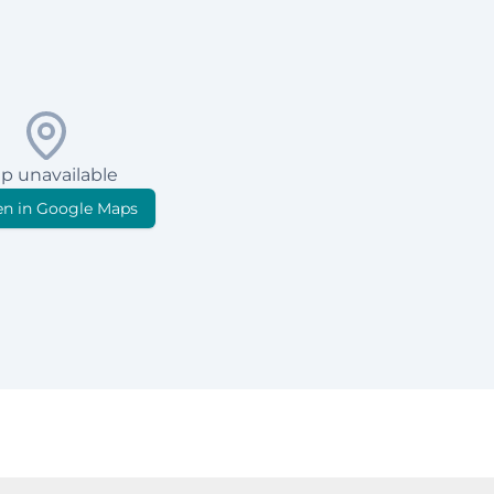
p unavailable
n in Google Maps