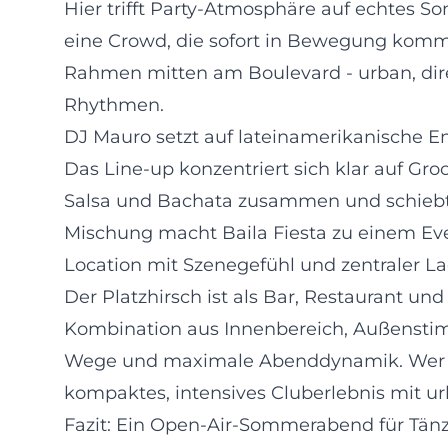
Hier trifft Party-Atmosphäre auf echtes S
eine Crowd, die sofort in Bewegung kommt.
Rahmen mitten am Boulevard - urban, dire
Rhythmen.
DJ Mauro setzt auf lateinamerikanische E
Das Line-up konzentriert sich klar auf G
Salsa und Bachata zusammen und schiebt
Mischung macht Baila Fiesta zu einem Even
Location mit Szenegefühl und zentraler L
Der Platzhirsch ist als Bar, Restaurant un
Kombination aus Innenbereich, Außensti
Wege und maximale Abenddynamik. Wer in 
kompaktes, intensives Cluberlebnis mit u
Fazit: Ein Open-Air-Sommerabend für Tän