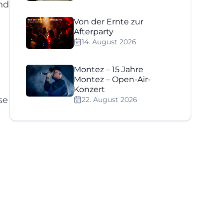
nd
Von der Ernte zur
Afterparty
14. August 2026
Montez – 15 Jahre
Montez – Open-Air-
Konzert
se
22. August 2026
e