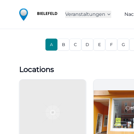
Veranstaltungen
Nac
A
B
C
D
E
F
G
Locations