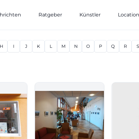
hrichten
Ratgeber
Künstler
Locatio
H
I
J
K
L
M
N
O
P
Q
R