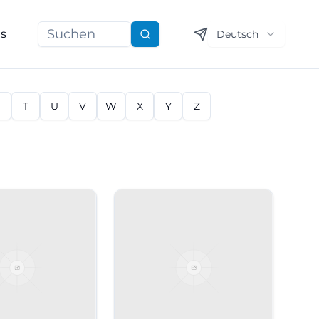
ns
Deutsch
Suchen
S
T
U
V
W
X
Y
Z