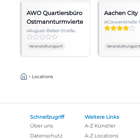
AWO Quartiersbüro
Aachen City 
Ostmannturmviertel
Couvenstraße 1
Aachen, Germ
August-Bebel-Straße
68a, 33602 Bielefeld,
Germany
Veranstaltungsort
Veranstaltungsor
Locations
Schnellzugriff
Weitere Links
Über uns
A-Z Künstler
Datenschutz
A-Z Locations