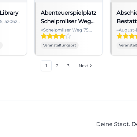
Library
Abenteuerspielplatz
Abschi
Schelpmilser Weg
Bestat
5, 52062
any
ab 6 Jahre
Noller+
Schelpmilser Weg 75,
August-
33609 Bielefeld,
30B, 336
Raum f
Deutschland
Deutsch
t
Veranstaltungsort
Veranstal
1
2
3
Next
Deine Stadt. 