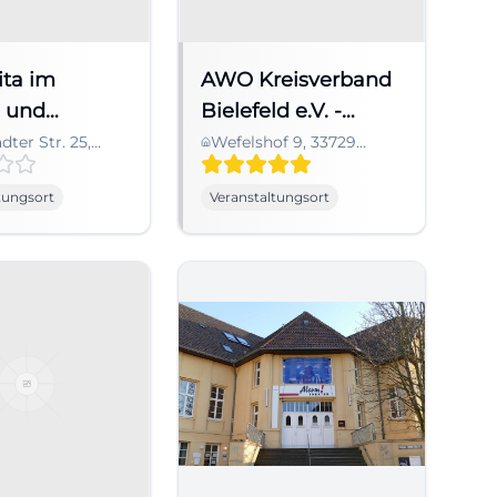
ta im
AWO Kreisverband
- und
Bielefeld e.V. -
haus Brake
Wohnen mit
dter Str. 25,
Wefelshof 9, 33729
elefeld,
Bielefeld, Deutschland
Versorgungssicherheit
land
tungsort
Veranstaltungsort