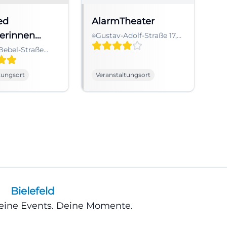
ed
AlarmTheater
terinnen
Gustav-Adolf-Straße 17,
33615 Bielefeld,
Ziebell
Bebel-Straße
Deutschland
02 Bielefeld,
ür
land
tungsort
Veranstaltungsort
Bielefeld
Deine Events. Deine Momente.